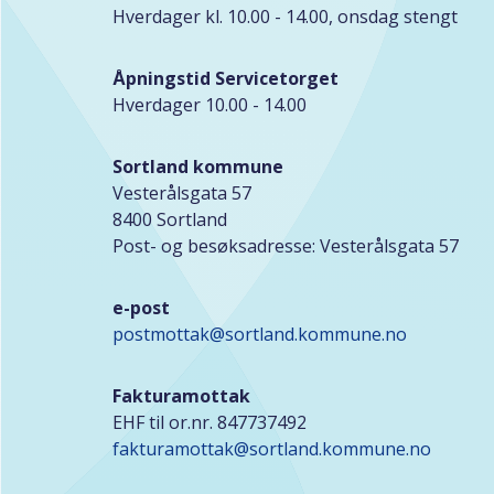
Hverdager kl. 10.00 - 14.00, onsdag stengt
Åpningstid Servicetorget
Hverdager 10.00 - 14.00
Sortland kommune
Vesterålsgata 57
8400 Sortland
Post- og besøksadresse: Vesterålsgata 57
e-post
postmottak@sortland.kommune.no
Fakturamottak
EHF til or.nr. 847737492
fakturamottak@sortland.kommune.no