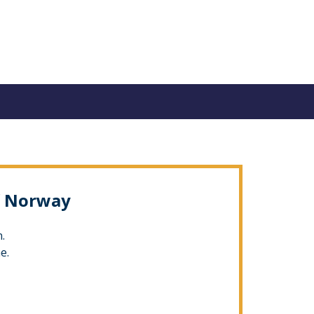
of Norway
.
e.