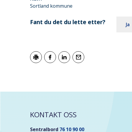
Sortland kommune
Fant du det du lette etter?
Ja
Skriv ut
Del på Facebook
Del på LinkedIn
Tips en venn
KONTAKT OSS
Sentralbord
76 10 90 00