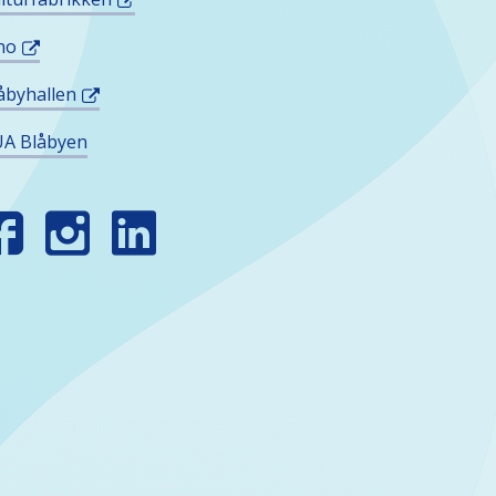
no
åbyhallen
A Blåbyen
INN
SS
OSIALE
EDIER