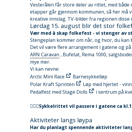
(.ics)
Vesterålen får store deler av rittet, med båd
etapper går gjennom kommunen, så her må vi v
kreative innslag. TV-bilder fra regionen disse d
Lørdag 15. august blir det stor folke
Vær med å skap folkefest - vi stenger av s
Stengeplan kommer om når, og hvor, du kan b
Det vil være flere arrangement i gatene og på
ARN Caravan
, Bufetat, Rema 1000, salgsboder
mye mer.
Vi kan nevne:
Arctic Mini Race
Barnesykkelløp
Polar Kraft Sprinten
Løp med hjertet - vinn 
Pedalfest med Stage Dolls
i sentrum på kv
🚴🏻‍♂️
Sykkelrittet vil passere i gatene ca kl.1
Aktiviteter langs løypa
Har du planlagt spennende aktiviteter lan