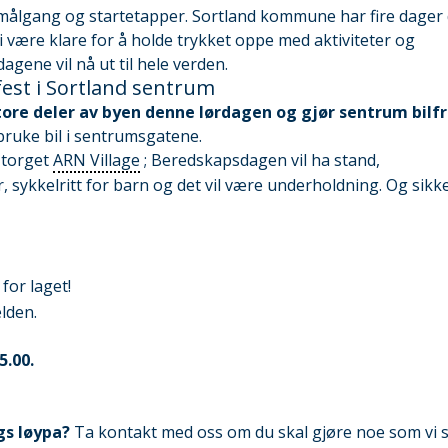
e målgang og startetapper. Sortland kommune har fire dager
ære klare for å holde trykket oppe med aktiviteter og
agene vil nå ut til hele verden.
fest i Sortland sentrum
tore deler av byen denne lørdagen og gjør sentrum bilfr
ruke bil i sentrumsgatene.
 torget
ARN Village
; Beredskapsdagen vil ha stand,
, sykkelritt for barn og det vil være underholdning. Og sikk
for laget!
elden.
5.00.
gs løypa?
Ta kontakt med oss om du skal gjøre noe som vi s