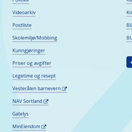
Videoarkiv
Ki
Postliste
Bl
Skolemiljø/Mobbing
BU
Kunngjøringer
F
Priser og avgifter
O
I
Legetime og resept
S
Vesterålen barnevern
M
NAV Sortland
Gatelys
MinEiendom