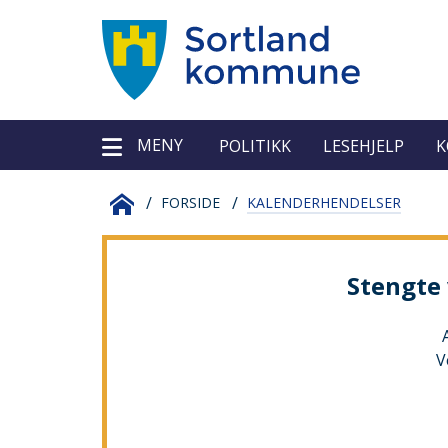
Sortland
Verktøy
MENY
kommune
POLITIKK
LESEHJELP
K
Du
SORTLAND
FORSIDE
KALENDERHENDELSER
er
KOMMUNE
Stengte 
her:
V