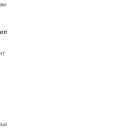
 der
itt!
ert
kal