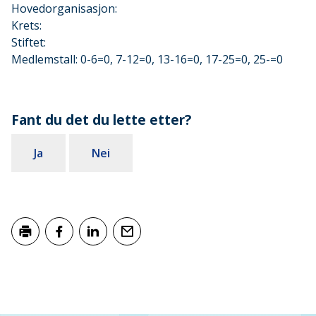
Hovedorganisasjon:
Krets:
Stiftet:
Medlemstall: 0-6=0, 7-12=0, 13-16=0, 17-25=0, 25-=0
Fant du det du lette etter?
Ja
Nei
Skriv ut
Del på Facebook
Del på LinkedIn
Tips en venn