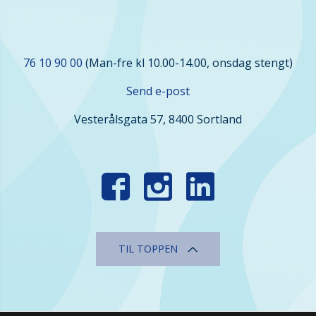
Kontakt
76 10 90 00
(Man-fre kl 10.00-14.00, onsdag stengt)
oss
Send e-post
Vesterålsgata 57, 8400 Sortland
Finn
oss
i
sosiale
TIL TOPPEN
medier