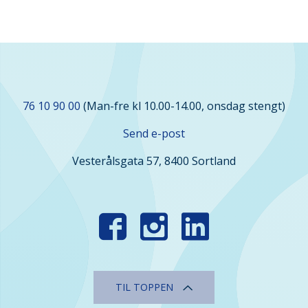
Kontakt
76 10 90 00
(Man-fre kl 10.00-14.00, onsdag stengt)
oss
Send e-post
Vesterålsgata 57, 8400 Sortland
Finn
oss
i
sosiale
TIL TOPPEN
medier