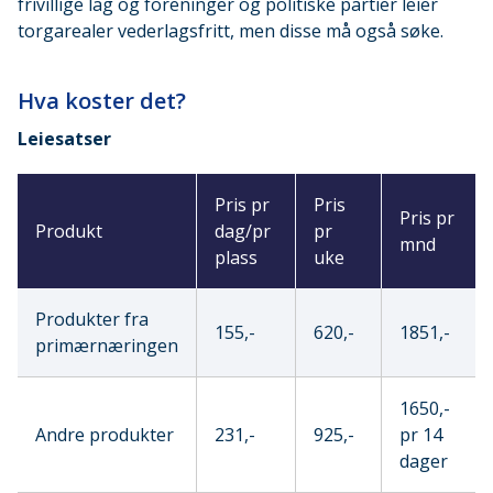
frivillige lag og foreninger og politiske partier leier
torgarealer vederlagsfritt, men disse må også søke.
Hva koster det?
Leiesatser
Pris pr
Pris
Pris pr
Produkt
dag/pr
pr
mnd
plass
uke
Produkter fra
155,-
620,-
1851,-
primærnæringen
1650,-
Andre produkter
231,-
925,-
pr 14
dager