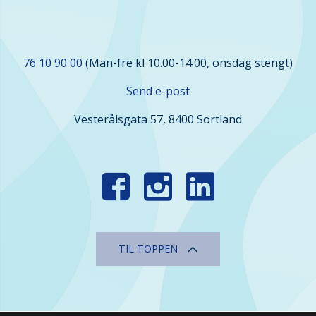
Kontakt
76 10 90 00
(Man-fre kl 10.00-14.00, onsdag stengt)
oss
Send e-post
Vesterålsgata 57, 8400 Sortland
Finn
oss
i
sosiale
TIL TOPPEN
medier