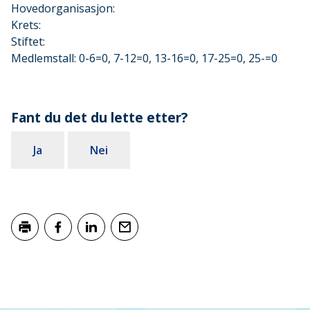
Hovedorganisasjon:
Krets:
Stiftet:
Medlemstall: 0-6=0, 7-12=0, 13-16=0, 17-25=0, 25-=0
Fant du det du lette etter?
Ja
Nei
Skriv ut
Del på Facebook
Del på LinkedIn
Tips en venn