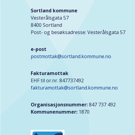
Sortland kommune
Vesterålsgata 57
8400 Sortland
Post- og besøksadresse: Vesterålsgata 57
e-post
postmottak@sortland.kommune.no
Fakturamottak
EHF til or.nr. 847737492
fakturamottak@sortland.kommune.no
Organisasjonsnummer:
847 737 492
Kommunenummer:
1870