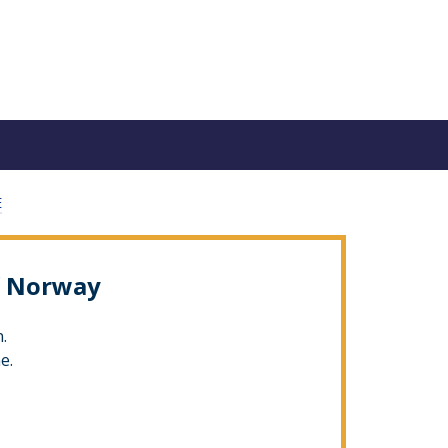
E
of Norway
.
e.