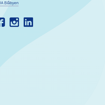
A Blåbyen
INN
SS
OSIALE
EDIER