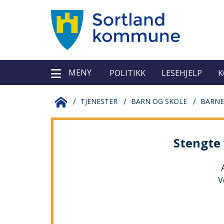
Sortland
Verktøy
MENY
kommune
POLITIKK
LESEHJELP
K
Du
SORTLAND
TJENESTER
BARN OG SKOLE
BARNE
er
KOMMUNE
Stengte 
her:
V