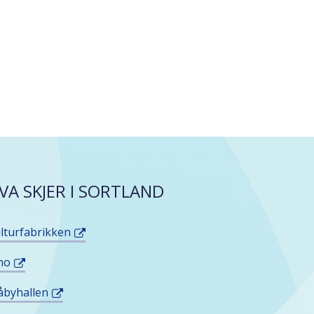
VA SKJER I SORTLAND
lturfabrikken
no
åbyhallen