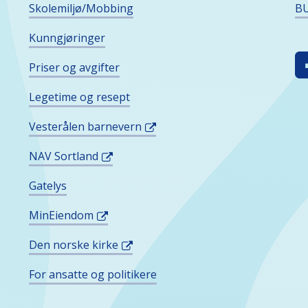
Skolemiljø/Mobbing
BU
Kunngjøringer
F
Priser og avgifter
O
I
Legetime og resept
S
Vesterålen barnevern
M
NAV Sortland
Gatelys
MinEiendom
Den norske kirke
For ansatte og politikere