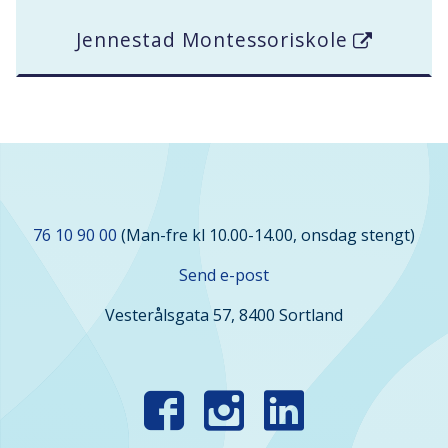
Jennestad Montessoriskole
Kontakt
76 10 90 00
(Man-fre kl 10.00-14.00, onsdag stengt)
oss
Send e-post
Vesterålsgata 57, 8400 Sortland
Finn
oss