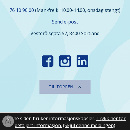
Kontakt
76 10 90 00
(Man-fre kl 10.00-14.00, onsdag stengt)
oss
Send e-post
Vesterålsgata 57, 8400 Sortland
Finn
oss
i
sosiale
TIL TOPPEN
medier
Denne siden bruker informasjonskapsler.
Trykk her for
Innlogging
detaljert informasjon.
(Skjul denne meldingen)