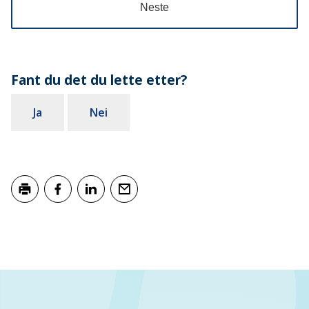
Neste
Fant du det du lette etter?
Ja
Nei
Skriv ut
Del på Facebook
Del på LinkedIn
Tips en venn