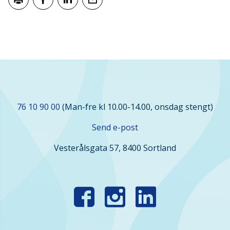
Skriv ut
Del på Facebook
Del på LinkedIn
Tips en venn
Kontakt
76 10 90 00
(Man-fre kl 10.00-14.00, onsdag stengt)
oss
Send e-post
Vesterålsgata 57, 8400 Sortland
Finn
oss
i