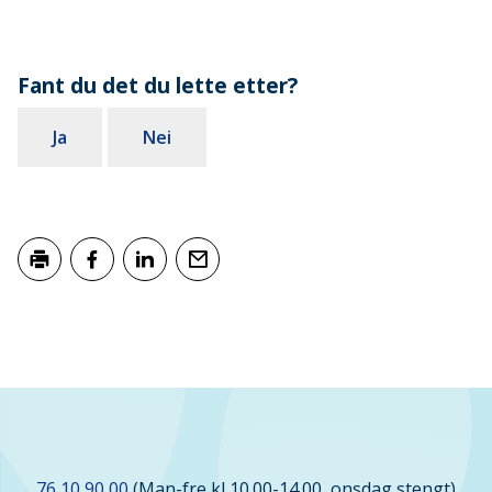
Fant du det du lette etter?
Ja
Nei
Skriv ut
Del på Facebook
Del på LinkedIn
Tips en venn
Kontakt
76 10 90 00
(Man-fre kl 10.00-14.00, onsdag stengt)