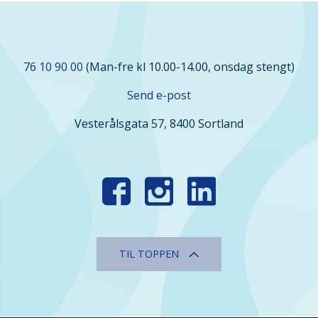
Kontakt
76 10 90 00
(Man-fre kl 10.00-14.00, onsdag stengt)
oss
Send e-post
Vesterålsgata 57, 8400 Sortland
Finn
oss
i
sosiale
TIL TOPPEN
medier