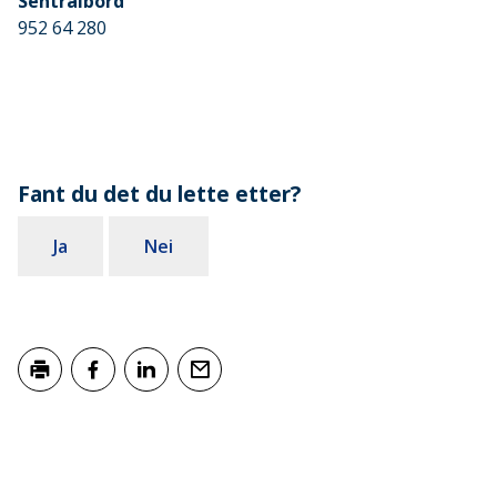
Sentralbord
952 64 280
Fant du det du lette etter?
Ja
Nei
Skriv ut
Del på Facebook
Del på LinkedIn
Tips en venn