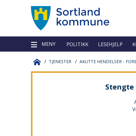
Sortland
Verktøy
MENY
kommune
POLITIKK
LESEHJELP
K
Du
SORTLAND
TJENESTER
AKUTTE HENDELSER - FOR
er
KOMMUNE
Stengte 
her:
V