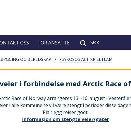
SØK
ONTAKT OSS
FOR ANSATTE
EBYGGING OG BEREDSKAP
PSYKOSOSIALT KRISETEAM
veier i forbindelse med Arctic Race 
Arctic Race of Norway arrangeres 13. -16. august i Vesterålen
eier i alle kommunene vil være stengt i perioder disse dagen
Planlegg reiser godt.
Informasjon om stengte veier/gater