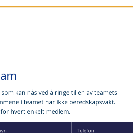
team
om kan nås ved å ringe til en av teamets
mmene i teamet har ikke beredskapsvakt.
e for hvert enkelt medlem.
avn
Telefon