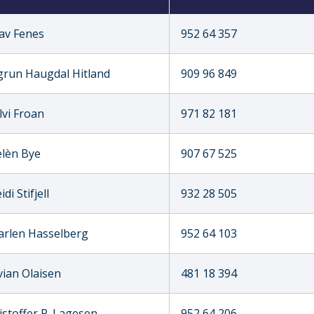
av Fenes
952 64 357
grun Haugdal Hitland
909 96 849
lvi Froan
971 82 181
lèn Bye
907 67 525
idi Stifjell
932 28 505
rlen Hasselberg
952 64 103
vian Olaisen
481 18 394
istoffer P. Lagesen
952 64 206