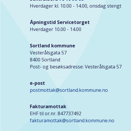
Hverdager kl. 10.00 - 14.00, onsdag stengt
Åpningstid Servicetorget
Hverdager 10.00 - 14.00
Sortland kommune
Vesterålsgata 57
8400 Sortland
Post- og besøksadresse: Vesterålsgata 57
e-post
postmottak@sortland.kommune.no
Fakturamottak
EHF til or.nr. 847737492
fakturamottak@sortland.kommune.no