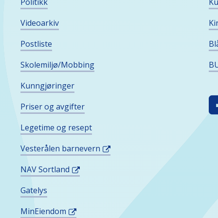
Politikk
Ku
Videoarkiv
Ki
Postliste
Bl
Skolemiljø/Mobbing
BU
Kunngjøringer
F
Priser og avgifter
O
I
Legetime og resept
S
Vesterålen barnevern
M
NAV Sortland
Gatelys
MinEiendom