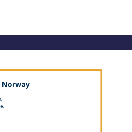
of Norway
.
e.