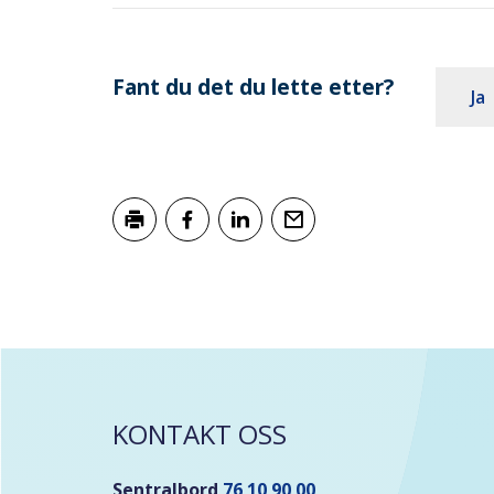
Fant du det du lette etter?
Ja
Skriv ut
Del på Facebook
Del på LinkedIn
Tips en venn
KONTAKT OSS
Sentralbord
76 10 90 00