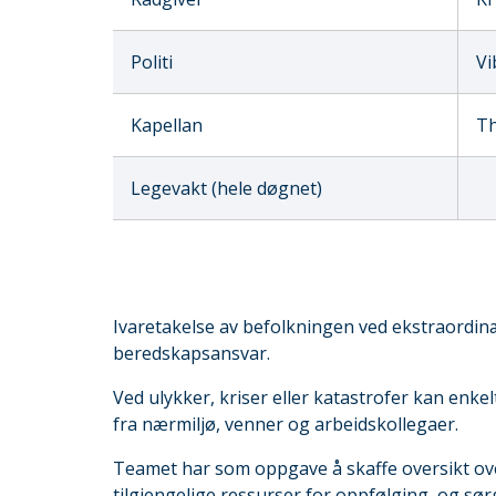
Politi
Vi
Kapellan
Th
Legevakt (hele døgnet)
Ivaretakelse av befolkningen ved ekstraordin
beredskapsansvar.
Ved ulykker, kriser eller katastrofer kan enkelt
fra nærmiljø, venner og arbeidskollegaer.
Teamet har som oppgave å skaffe oversikt ov
tilgjengelige ressurser for oppfølging, og s