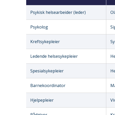
Psykisk helsearbeider (leder)
Ol
Psykolog
Si
Kreftsykepleier
Sy
Ledende helsesykepleier
He
Spesialsykepleier
He
Barnekoordinator
Ma
Hjelpepleier
Vi
Rådgiver
Kr