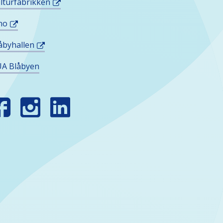
lturfabrikken
no
åbyhallen
A Blåbyen
INN
SS
OSIALE
EDIER