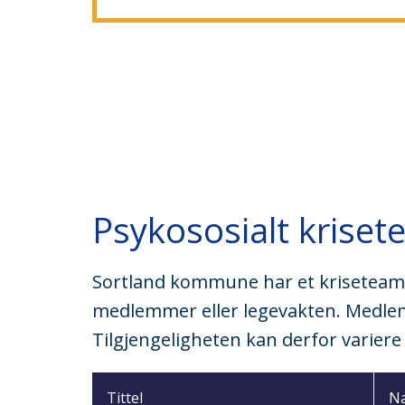
Psykososialt krise
Sortland kommune har et kriseteam s
medlemmer eller legevakten. Medle
Tilgjengeligheten kan derfor varier
Tittel
N