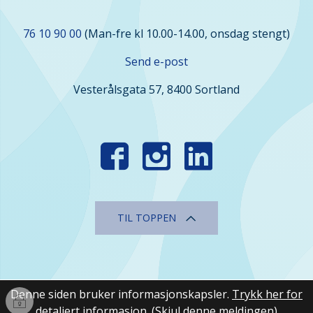
Kontakt
76 10 90 00
(Man-fre kl 10.00-14.00, onsdag stengt)
oss
Send e-post
Vesterålsgata 57, 8400 Sortland
Finn
oss
i
sosiale
TIL TOPPEN
medier
Denne siden bruker informasjonskapsler.
Trykk her for
Innlogging
detaljert informasjon.
(Skjul denne meldingen)