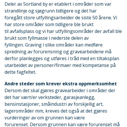
Deler av Sortland by er etablert i områder som var
strandlinje og sjøgrunn tidligere og det har
foregått store utfyllingsarbeider de siste 50 årene. Vi
har store områder som tidligere ble brukt
til avfallsplass og vi har utfyllingsområder der avfall ble
brukt som fyllmasse i nederste delen av
fyllingen. Graving i slike områder kan medføre
spredning av forurensning og gravearbeidene må
derfor planlegges og utføres i tråd med en tiltaksplan
utarbeidet av personer/firmaer med kompetanse på
dette fagfeltet
.
Andre steder som krever ekstra oppmerksomhet
Dersom det skal gjøres gravearbeider i områder der
det har vært/er verksteder, garasjeanlegg,
bensinstasjoner, småindustri av forskjellig art,
lagerområder mm, kreves det også at det gjøres
vurderinger av om grunnen kan være
forurenset. Dersom grunnen kan være forurenset må