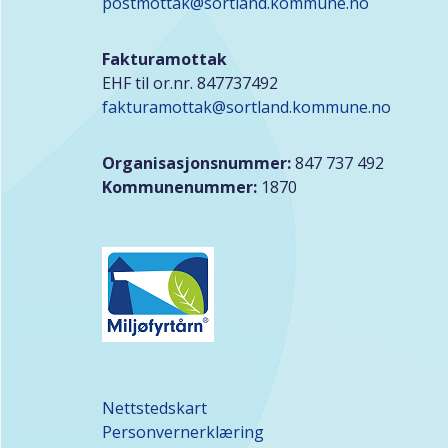
postmottak@sortland.kommune.no
Fakturamottak
EHF til or.nr. 847737492
fakturamottak@sortland.kommune.no
Organisasjonsnummer:
847 737 492
Kommunenummer:
1870
Nettstedskart
Personvernerklæring