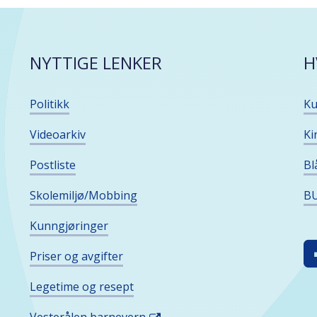
NYTTIGE LENKER
H
Politikk
Ku
Videoarkiv
Ki
Postliste
Bl
Skolemiljø/Mobbing
BU
Kunngjøringer
F
Priser og avgifter
O
I
Legetime og resept
S