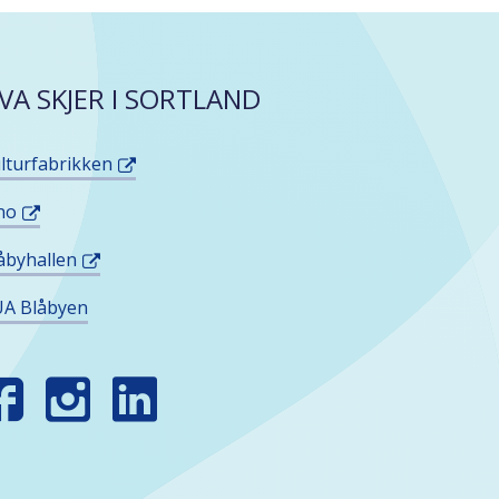
VA SKJER I SORTLAND
lturfabrikken
no
åbyhallen
A Blåbyen
INN
SS
OSIALE