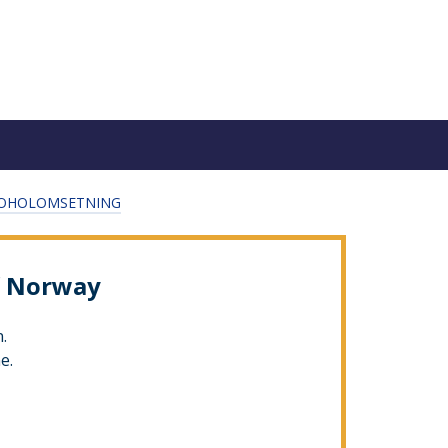
KOHOLOMSETNING
of Norway
.
e.