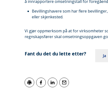
å innrapportere omsetningstall for foregåend
Bevillingshavere som har flere bevillinge
eller skjenkested.
Vi gjør oppmerksom på at for virksomheter so
regnskapsfører skal omsetningsoppgaven godk
Fant du det du lette etter?
Ja
Skriv ut
Del på Facebook
Del på LinkedIn
Tips en venn