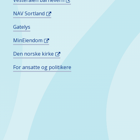
Vesterålen barnevern
M
NAV Sortland
Gatelys
MinEiendom
Den norske kirke
For ansatte og politikere