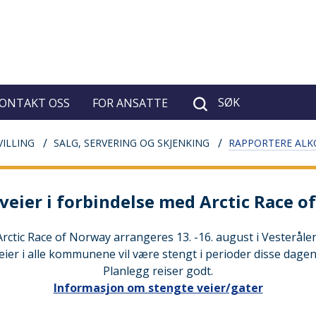
SØK
ONTAKT OSS
FOR ANSATTE
ILLING
SALG, SERVERING OG SKJENKING
RAPPORTERE AL
veier i forbindelse med Arctic Race 
Arctic Race of Norway arrangeres 13. -16. august i Vesterålen
eier i alle kommunene vil være stengt i perioder disse dagen
Planlegg reiser godt.
Informasjon om stengte veier/gater