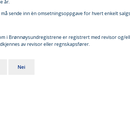
e år.
r, må sende inn èn omsetningsoppgave for hvert enkelt salg
m i Brønnøysundregistrene er registrert med revisor og/el
jennes av revisor eller regnskapsfører.
Nei