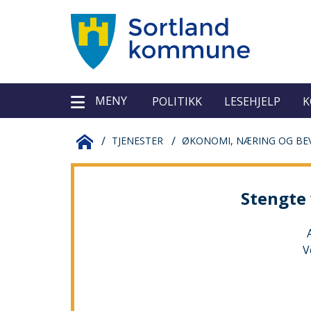
Sortland
Verktøy
MENY
kommune
POLITIKK
LESEHJELP
K
Du
SORTLAND
TJENESTER
ØKONOMI, NÆRING OG BEV
er
KOMMUNE
Stengte 
her:
V