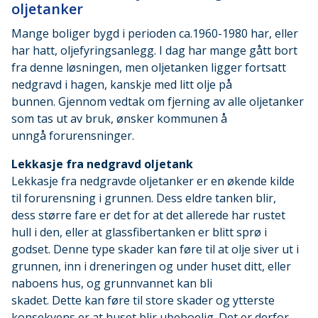
oljetanker
Mange boliger bygd i perioden ca.1960-1980 har, eller
har hatt, oljefyringsanlegg. I dag har mange gått bort
fra denne løsningen, men oljetanken ligger fortsatt
nedgravd i hagen, kanskje med litt olje på
bunnen. Gjennom vedtak om fjerning av alle oljetanker
som tas ut av bruk, ønsker kommunen å
unngå forurensninger.
Lekkasje fra nedgravd oljetank
Lekkasje fra nedgravde oljetanker er en økende kilde
til forurensning i grunnen. Dess eldre tanken blir,
dess større fare er det for at det allerede har rustet
hull i den, eller at glassfibertanken er blitt sprø i
godset. Denne type skader kan føre til at olje siver ut i
grunnen, inn i dreneringen og under huset ditt, eller
naboens hus, og grunnvannet kan bli
skadet. Dette kan føre til store skader og ytterste
konsekvens er at huset blir ubeboelig. Det er derfor