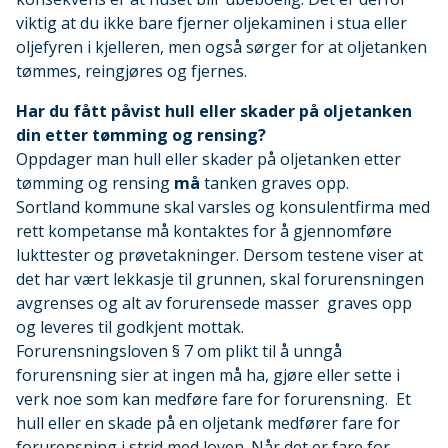
viktig at du ikke bare fjerner oljekaminen i stua eller
oljefyren i kjelleren, men også sørger for at oljetanken
tømmes, reingjøres og fjernes.
Har du fått påvist hull eller skader på oljetanken
din etter tømming og rensing?
Oppdager man hull eller skader på oljetanken etter
tømming og rensing
må
tanken graves opp.
Sortland kommune skal varsles og konsulentfirma med
rett kompetanse må kontaktes for å gjennomføre
lukttester og prøvetakninger. Dersom testene viser at
det har vært lekkasje til grunnen, skal forurensningen
avgrenses og alt av forurensede masser graves opp
og leveres til godkjent mottak.
Forurensningsloven § 7 om plikt til å unngå
forurensning sier at ingen må ha, gjøre eller sette i
verk noe som kan medføre fare for forurensning. Et
hull eller en skade på en oljetank medfører fare for
forurensning i strid med loven. Når det er fare for