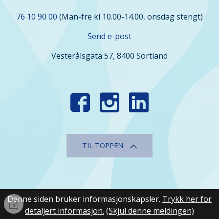
Kontakt
76 10 90 00
(Man-fre kl 10.00-14.00, onsdag stengt)
oss
Send e-post
Vesterålsgata 57, 8400 Sortland
Finn
oss
i
sosiale
TIL TOPPEN
medier
Denne siden bruker informasjonskapsler.
Trykk her for
Innlogging
detaljert informasjon.
(Skjul denne meldingen)