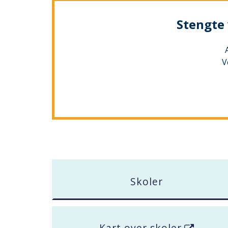
er
KOMMUNE
Stengte 
her:
V
Skoler
Kart over skoler