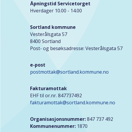
Åpningstid Servicetorget
Hverdager 10.00 - 14.00
Sortland kommune
Vesterålsgata 57
8400 Sortland
Post- og besøksadresse: Vesterålsgata 57
e-post
postmottak@sortland.kommune.no
Fakturamottak
EHF til or.nr. 847737492
fakturamottak@sortland.kommune.no
Organisasjonsnummer:
847 737 492
Kommunenummer:
1870