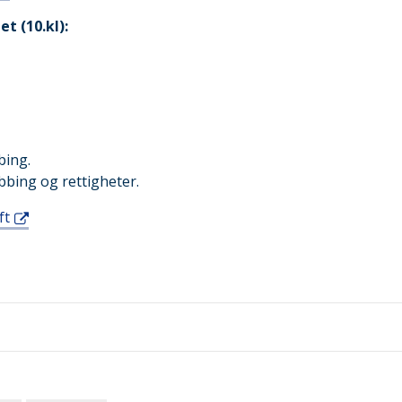
t (10.kl):
bing.
bbing og rettigheter.
ft