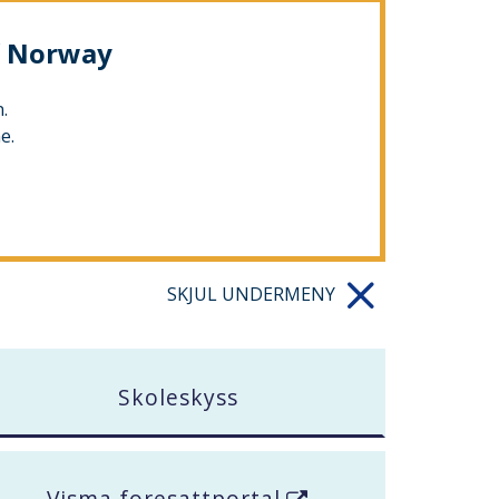
of Norway
.
e.
SKJUL UNDERMENY
Skoleskyss
Visma foresattportal