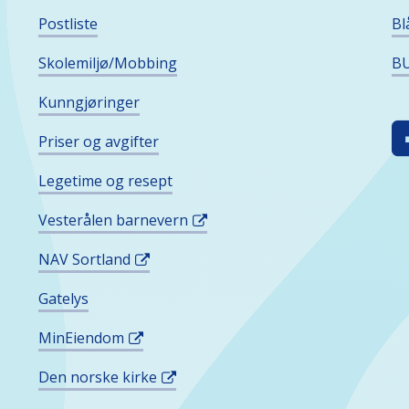
Postliste
Bl
Skolemiljø/Mobbing
BU
Kunngjøringer
F
Priser og avgifter
O
I
Legetime og resept
S
Vesterålen barnevern
M
NAV Sortland
Gatelys
MinEiendom
Den norske kirke