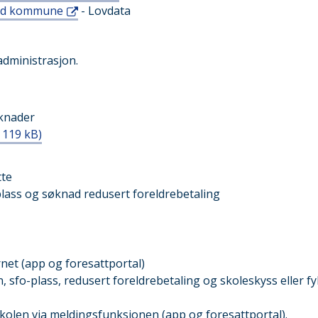
land kommune
- Lovdata
administrasjon.
øknader
 119 kB)
tte
plass og søknad redusert foreldrebetaling
net (app og foresattportal)
sfo-plass, redusert foreldrebetaling og skoleskyss eller fyl
olen via meldingsfunksjonen (app og foresattportal).