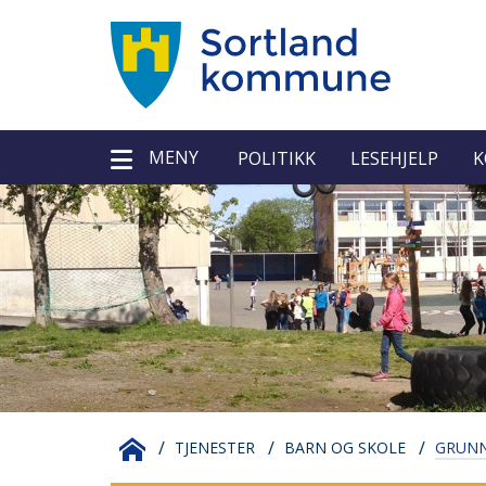
Sortland
Verktøy
MENY
kommune
POLITIKK
LESEHJELP
K
Du
SORTLAND
TJENESTER
BARN OG SKOLE
GRUN