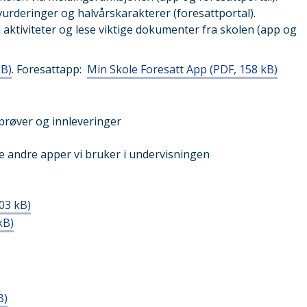
urderinger og halvårskarakterer (foresattportal).
aktiviteter og lese viktige dokumenter fra skolen (app og
kB)
. Foresattapp:
Min Skole Foresatt App
(PDF, 158 kB)
 prøver og innleveringer
le andre apper vi bruker i undervisningen
03 kB)
kB)
B)