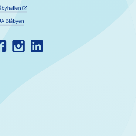
åbyhallen
A Blåbyen
INN
SS
OSIALE
EDIER