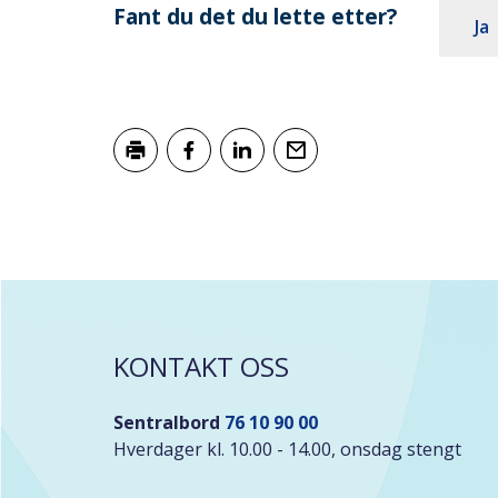
Fant du det du lette etter?
Ja
Skriv ut
Del på Facebook
Del på LinkedIn
Tips en venn
KONTAKT OSS
Sentralbord
76 10 90 00
Hverdager kl. 10.00 - 14.00, onsdag stengt